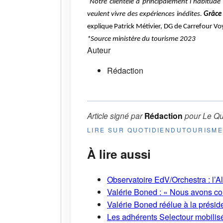
“
Notre clientèle a principalement l’habitud
veulent vivre des expériences inédites.
Grâce
explique Patrick Métivier, DG de Carrefour V
*Source ministère du tourisme 2023
Auteur
Rédaction
Article signé par
Rédaction
pour
Le Qu
LIRE SUR QUOTIDIENDUTOURISM
À lire aussi
Observatoire EdV/Orchestra : l’A
Valérie Boned : « Nous avons cons
Valérie Boned réélue à la présid
Les adhérents Selectour mobilisé