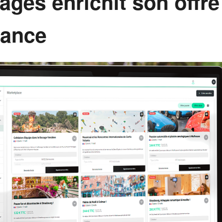
ages enrichit son offre
rance