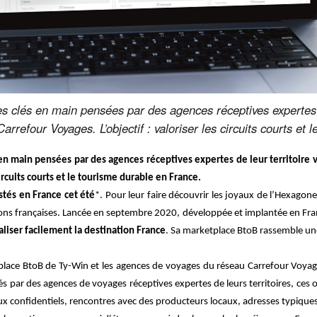
s clés en main pensées par des agences réceptives expertes d
refour Voyages. L’objectif : valoriser les circuits courts et 
 en main pensées par des agences réceptives expertes de leur territoire
circuits courts et le tourisme durable en France.
stés en France cet été
*. Pour leur faire découvrir les joyaux de l’Hexagon
ons françaises.
Lancée en septembre 2020, développée et implantée en Fra
liser facilement la destination France
. Sa marketplace BtoB rassemble un
tplace BtoB de Ty-Win et les agences de voyages du réseau Carrefour Voya
és par des agences de voyages réceptives expertes de leurs territoires, ces
eux confidentiels, rencontres avec des producteurs locaux, adresses typique