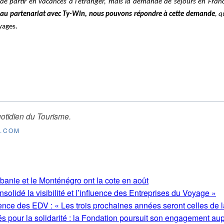
e de partir en vacances à l’étranger, mais la demande de séjours en Fr
 au partenariat avec Ty-Win, nous pouvons répondre à cette demande
, q
oyages.
otidien du Tourisme
.
E.COM
lbanie et le Monténégro ont la cote en août
olidé la visibilité et l’influence des Entreprises du Voyage »
ence des EDV : « Les trois prochaines années seront celles de l
s pour la solidarité : la Fondation poursuit son engagement au