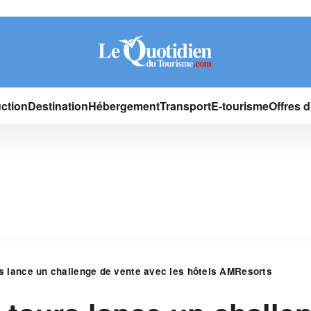
ction
Destination
Hébergement
Transport
E-tourisme
Offres 
rs lance un challenge de vente avec les hôtels AMResorts