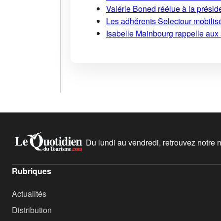
Valérie Boned réélue à la présid
Les adhérents Selectour mobilisé
Isabelle Mainbourg rappelle aux
Du lundi au vendredi, retrouvez notre ne
Rubriques
Actualités
Distribution