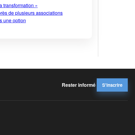
a transformation »
près de plusieurs associations
s une option
Rester informé
S'inscrire