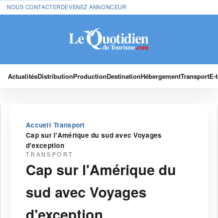
NOUS CONTACTER
DEVENEZ ANNONCEUR
Actualités
Distribution
Production
Destination
Hébergement
Transport
E-
›
›
Accueil
Transport
Cap sur l'Amérique du sud avec Voyages
d'exception
TRANSPORT
Cap sur l'Amérique du
sud avec Voyages
d'exception