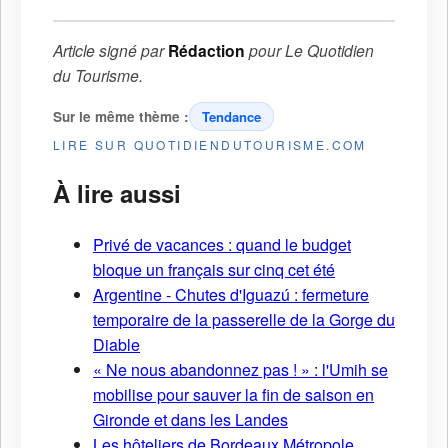
Article signé par
Rédaction
pour
Le Quotidien
du Tourisme
.
Sur le même thème :
Tendance
LIRE SUR QUOTIDIENDUTOURISME.COM
À lire aussi
Privé de vacances : quand le budget
bloque un français sur cinq cet été
Argentine - Chutes d'Iguazú : fermeture
temporaire de la passerelle de la Gorge du
Diable
« Ne nous abandonnez pas ! » : l'Umih se
mobilise pour sauver la fin de saison en
Gironde et dans les Landes
Les hôteliers de Bordeaux Métropole