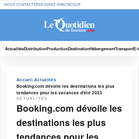
NOUS CONTACTER
DEVENEZ ANNONCEUR
Actualités
Distribution
Production
Destination
Hébergement
Transport
E-
›
›
Accueil
Actualités
Booking.com dévoile les destinations les plus
tendances pour les vacances d'été 2023
ACTUALITÉS
Booking.com dévoile les
destinations les plus
tendances pour les