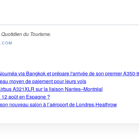
 Quotidien du Tourisme
.
E.COM
s-Nouméa via Bangkok et prépare l'arrivée de son premier A350-
eau moyen de paiement pour leurs vols
Airbus A321XLR sur la liaison Nantes–Montréal
du 12 août en Espagne ?
e son nouveau salon à l’aéroport de Londres-Heathrow