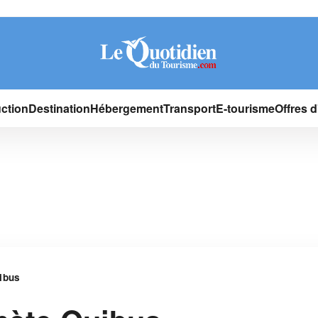
ction
Destination
Hébergement
Transport
E-tourisme
Offres 
ibus