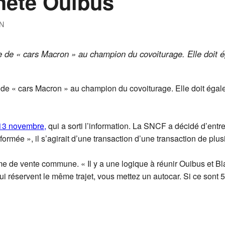
hète Ouibus
N
le de « cars Macron » au champion du covoiturage. Elle doit
 de « cars Macron » au champion du covoiturage. Elle doit égal
 13 novembre,
qui a sorti l’information. La SNCF a décidé d’entr
formée », il s’agirait d’une transaction d’une transaction de plu
rme de vente commune. « Il y a une logique à réunir Ouibus et B
ui réservent le même trajet, vous mettez un autocar. Si ce sont