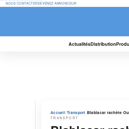
NOUS CONTACTER
DEVENEZ ANNONCEUR
Actualités
Distribution
Produ
›
›
Accueil
Transport
Blablacar rachète Ou
TRANSPORT