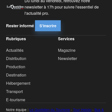
Du lundi au vendredi, retrouvez notre
newsletter à 17h pour suivre l'essentiel de
l'actualité pro.
Rester informé
S'inscrire
Rubriques
Services
Actualités
Magazine
Distribution
Newsletter
Production
Destination
Hébergement
Transport
E-tourisme
Notre équipe :
Le Quotidien du Tourisme
·
Tour Hebdo
·
Bus &