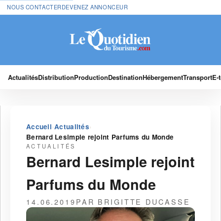
NOUS CONTACTER
DEVENEZ ANNONCEUR
Actualités
Distribution
Production
Destination
Hébergement
Transport
E-
›
›
Accueil
Actualités
Bernard Lesimple rejoint Parfums du Monde
ACTUALITÉS
Bernard Lesimple rejoint
Parfums du Monde
14.06.2019
PAR BRIGITTE DUCASSE