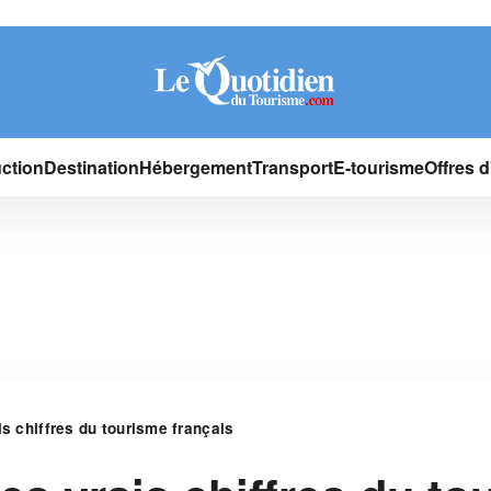
ction
Destination
Hébergement
Transport
E-tourisme
Offres 
is chiffres du tourisme français