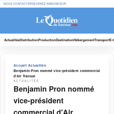
NOUS CONTACTER
DEVENEZ ANNONCEUR
Actualités
Distribution
Production
Destination
Hébergement
Transport
E-
›
›
Accueil
Actualités
Benjamin Pron nommé vice-président commercial
d'Air Transat
ACTUALITÉS
Benjamin Pron nommé
vice-président
commercial d'Air