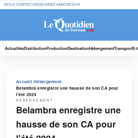
NOUS CONTACTER
DEVENEZ ANNONCEUR
Actualités
Distribution
Production
Destination
Hébergement
Transport
E-
›
›
Accueil
Hébergement
Belambra enregistre une hausse de son CA pour
l'été 2024
HÉBERGEMENT
Belambra enregistre une
hausse de son CA pour