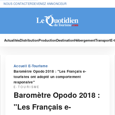
NOUS CONTACTER
DEVENEZ ANNONCEUR
Actualités
Distribution
Production
Destination
Hébergement
Transport
E-
›
›
Accueil
E-Tourisme
Baromètre Opodo 2018 : "Les Français e-
touristes ont adopté un comportement
responsive"
E-TOURISME
Baromètre Opodo 2018 :
"Les Français e-