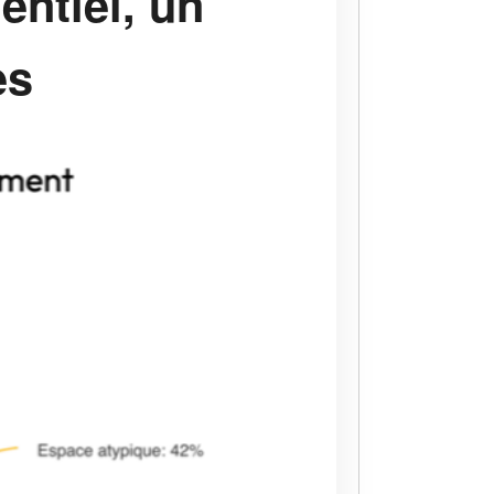
ntiel, un
es