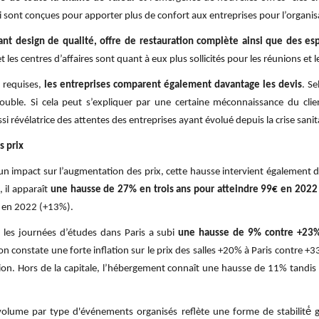
es-ci sont conçues pour apporter plus de confort aux entreprises pour l’organ
iant design de qualité, offre de restauration complète ainsi que des es
les centres d’affaires sont quant à eux plus sollicités pour les réunions et les
s requises,
les entreprises comparent également davantage les devis
. Se
ouble. Si cela peut s’expliquer par une certaine méconnaissance du clie
ssi révélatrice des attentes des entreprises ayant évolué depuis la crise sanit
s prix
 impact sur l’augmentation des prix, cette hausse intervient également da
, il apparaît
une hausse de 27% en trois ans pour atteindre 99€ en 2022
€ en 2022 (+13%).
r les journées d’études dans Paris a subi
une hausse de 9% contre +23%
on constate une forte inflation sur le prix des salles +20% à Paris contre +33
on. Hors de la capitale, l’hébergement connaît une hausse de 11% tandi
volume par type d'événements organisés reflète une forme de stabilité́ 