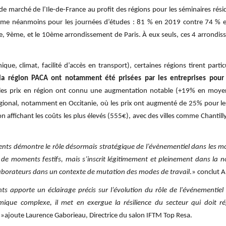
e marché de l’Ile-de-France au proﬁt des régions pour les séminaires résid
irme néanmoins pour les journées d’études : 81 % en 2019 contre 74 % e
, 9ème, et le 10ème arrondissement de Paris. À eux seuls, ces 4 arrond
ique, climat, facilité d’accès en transport), certaines régions tirent parti
la région PACA ont notamment été prisées par les entreprises pour l
les prix en région ont connu une augmentation notable (+19% en moyen
égional, notamment en Occitanie, où les prix ont augmenté de 25% pour les
n affichant les coûts les plus élevés (555€), avec des villes comme Chantilly
s démontre le rôle désormais stratégique de l’évènementiel dans les modè
 de moments festifs, mais s’inscrit légitimement et pleinement dans la n
aborateurs dans un contexte de mutation des modes de travail
.» conclut 
apporte un éclairage précis sur l’évolution du rôle de l'événementiel 
que complexe, il met en exergue la résilience du secteur qui doit 
»ajoute Laurence Gaborieau, Directrice du salon IFTM Top Resa.