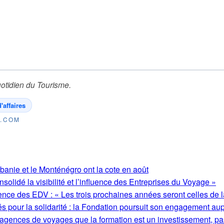
otidien du Tourisme
.
'affaires
E.COM
lbanie et le Monténégro ont la cote en août
olidé la visibilité et l’influence des Entreprises du Voyage »
ence des EDV : « Les trois prochaines années seront celles de l
s pour la solidarité : la Fondation poursuit son engagement au
 agences de voyages que la formation est un investissement, pa