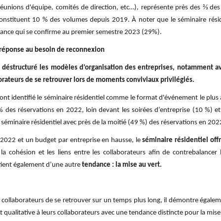
 réunions d'équipe, comités de direction, etc…), représente près des 2⁄3 d
, constituent 10 % des volumes depuis 2019. À noter que le séminaire rés
ndance qui se confirme au premier semestre 2023 (29%).
 réponse au besoin de reconnexion
structuré les modèles d’organisation des entreprises, notamment avec 
aborateurs de se retrouver lors de moments conviviaux privilégiés.
 ont identifié le séminaire résidentiel comme le format d'événement le plus
 des réservations en 2022, loin devant les soirées d’entreprise (10 %) e
 séminaire résidentiel avec près de la moitié (49 %) des réservations en 202
2022 et un budget par entreprise en hausse, le
séminaire résidentiel off
 la cohésion et les liens entre les collaborateurs aﬁn de contrebalancer l
tient également d’une autre
tendance : la mise au vert.
 collaborateurs de se retrouver sur un temps plus long, il démontre égale
qualitative à leurs collaborateurs avec une tendance distincte pour la mise