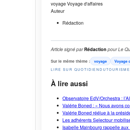
voyage
Voyage d'affaires
Auteur
Rédaction
Article signé par
Rédaction
pour
Le Qu
Sur le même thème :
voyage
Voyage d
LIRE SUR QUOTIDIENDUTOURISM
À lire aussi
Observatoire EdV/Orchestra : l’A
Valérie Boned : « Nous avons cons
Valérie Boned réélue à la présid
Les adhérents Selectour mobilisé
Isabelle Mainbourg rappelle aux