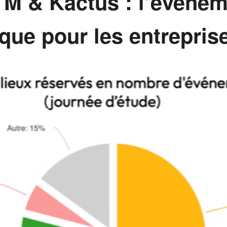
M & Kactus : l’événeme
ique pour les entrepris