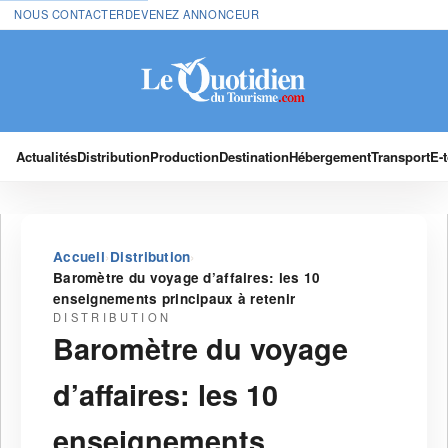
NOUS CONTACTER
DEVENEZ ANNONCEUR
Actualités
Distribution
Production
Destination
Hébergement
Transport
E-
›
›
Accueil
Distribution
Baromètre du voyage d’affaires: les 10
enseignements principaux à retenir
DISTRIBUTION
Baromètre du voyage
d’affaires: les 10
enseignements