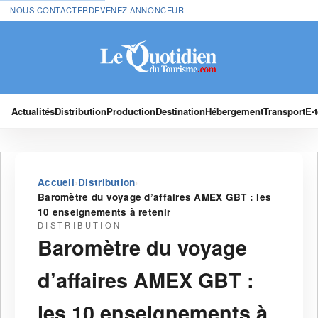
NOUS CONTACTER
DEVENEZ ANNONCEUR
Actualités
Distribution
Production
Destination
Hébergement
Transport
E-
›
›
Accueil
Distribution
Baromètre du voyage d’affaires AMEX GBT : les
10 enseignements à retenir
DISTRIBUTION
Baromètre du voyage
d’affaires AMEX GBT :
les 10 enseignements à