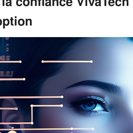
la confiance VivaTech 
option