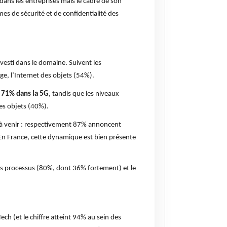
e dans les entreprises mais le cadre de son
mes de sécurité et de confidentialité des
nvesti dans le domaine. Suivent les
ge, l’Internet des objets (54%).
t 71% dans la 5G
, tandis que les niveaux
des objets (40%).
nts à venir : respectivement 87% annoncent
n France, cette dynamique est bien présente
des processus (80%, dont 36% fortement) et le
ech (et le chiffre atteint 94% au sein des