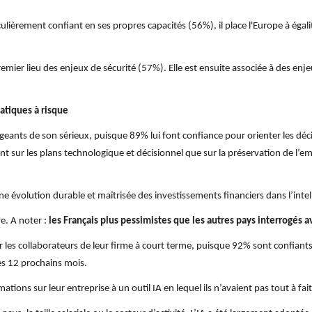
culièrement confiant en ses propres capacités (56%), il place l'Europe à égal
remier lieu des enjeux de sécurité (57%). Elle est ensuite associée à des enj
atiques à risque
dirigeants de son sérieux, puisque 89% lui font confiance pour orienter les déci
 tant sur les plans technologique et décisionnel que sur la préservation de l
 évolution durable et maîtrisée des investissements financiers dans l’intelli
e. A noter :
les Français plus pessimistes que les autres pays interrogés 
cier les collaborateurs de leur firme à court terme, puisque 92% sont confian
les 12 prochains mois.
ations sur leur entreprise à un outil IA en lequel ils n’avaient pas tout à fai