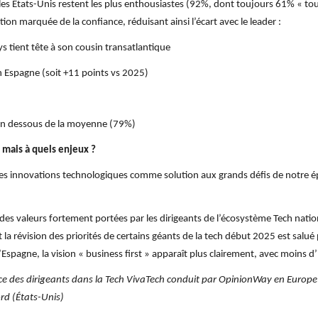
 les États-Unis restent les plus enthousiastes (92%, dont toujours 61% « tout
n marquée de la confiance, réduisant ainsi l’écart avec le leader :
 tient tête à son cousin transatlantique
n Espagne (soit +11 points vs 2025)
e en dessous de la moyenne (79%)
, mais à quels enjeux ?
andes innovations technologiques comme solution aux grands défis de notre 
 des valeurs fortement portées par les dirigeants de l’écosystème Tech nat
 révision des priorités de certains géants de la tech début 2025 est salué 
Espagne, la vision « business first » apparaît plus clairement, avec moins d’
nce des dirigeants dans la Tech VivaTech conduit par OpinionWay en Euro
rd (États-Unis)