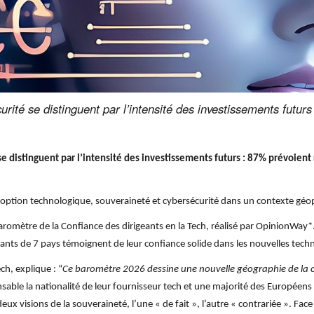
rsécurité se distinguent par l’intensité des investissements fut
té se distinguent par l’intensité des investissements futurs : 87% prévoi
option technologique, souveraineté et cybersécurité dans un contexte géo
Baromètre de la Confiance des dirigeants en la Tech, réalisé par OpinionWa
geants de 7 pays témoignent de leur confiance solide dans les nouvelles tech
ch, explique : “
Ce baromètre 2026 dessine une nouvelle géographie de la c
nsable la nationalité de leur fournisseur tech et une majorité des Européens
eux visions de la souveraineté, l’une « de fait », l’autre « contrariée ». Face