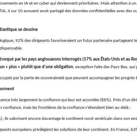
stissements en IA et en cyber qui deviennent prioritaires. Mais attention à
 l'IA, 4 sur 10 avouent avoir partagé des données confidentielles avec des ou
tlantique se dessine
ique, 92% des dirigeants favoriseraient un futur partenaire partageant leur
ndispensable.
 évoqué par les pays anglosaxons interrogés (57% aux États-Unis et au Ro
un « plus » plutôt que d’une obligation
, exception faite des Pays-Bas, qui 
réoccupés par la perte de souveraineté que peuvent accompagner les progrès
 forment
luence très largement la confiance qui leur est accordée (86%). Près d'un di
lus confiance, mais les frontières de la confiance s'étendent bien au-delà :
%), ils valorisent encore davantage le continent nord-américain dans son e
geants européens privilégient les solutions de leur continent. En France, 63