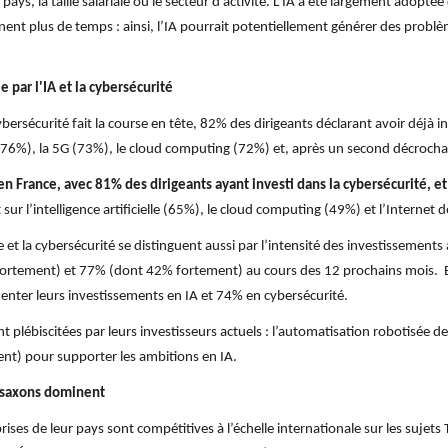
 pays, la taille salariale ou le secteur d’activité. L’IA a été largement adopté
nnent plus de temps : ainsi, l’IA pourrait potentiellement générer des problè
 par l'IA et la cybersécurité
bersécurité fait la course en tête, 82% des dirigeants déclarant avoir déjà i
le (76%), la 5G (73%), le cloud computing (72%) et, après un second décrocha
n France, avec 81% des dirigeants ayant investi dans la cybersécurité, e
sur l’intelligence artificielle (65%), le cloud computing (49%) et l’Internet 
elle et la cybersécurité se distinguent aussi par l’intensité des investisseme
ortement) et 77% (dont 42% fortement) au cours des 12 prochains mois. E
enter leurs investissements en IA et 74% en cybersécurité.
t plébiscitées par leurs investisseurs actuels : l’automatisation robotisée 
) pour supporter les ambitions en IA.
o-saxons dominent
ses de leur pays sont compétitives à l’échelle internationale sur les sujets T