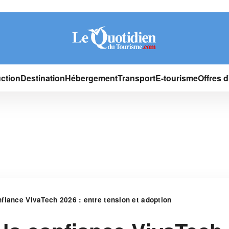
ction
Destination
Hébergement
Transport
E-tourisme
Offres 
fiance VivaTech 2026 : entre tension et adoption