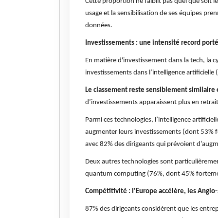
Cette proportion ne faiblit pas quel que soit le
usage et la sensibilisation de ses équipes pre
données.
Investissements : une intensité record portée
En matière d'investissement dans la tech, la cy
investissements dans l’intelligence artificiel
Le classement reste sensiblement similaire e
d’investissements apparaissent plus en retrait 
Parmi ces technologies, l’intelligence artifici
augmenter leurs investissements (dont 53% f
avec 82% des dirigeants qui prévoient d’augm
Deux autres technologies sont particulièremen
quantum computing (76%, dont 45% fortement
Compétitivité : l'Europe accélère, les Angl
87% des dirigeants considèrent que les entrepri