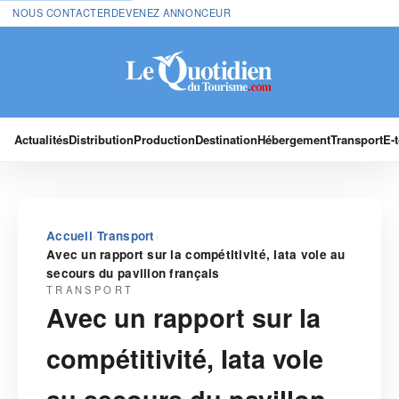
NOUS CONTACTER
DEVENEZ ANNONCEUR
Actualités
Distribution
Production
Destination
Hébergement
Transport
E-
›
›
Accueil
Transport
Avec un rapport sur la compétitivité, Iata vole au
secours du pavillon français
TRANSPORT
Avec un rapport sur la
compétitivité, Iata vole