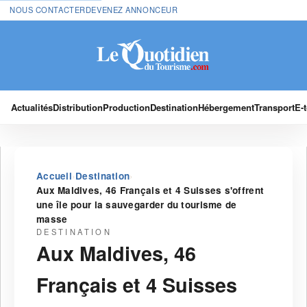
NOUS CONTACTER
DEVENEZ ANNONCEUR
Actualités
Distribution
Production
Destination
Hébergement
Transport
E-
›
›
Accueil
Destination
Aux Maldives, 46 Français et 4 Suisses s'offrent
une île pour la sauvegarder du tourisme de
masse
DESTINATION
Aux Maldives, 46
Français et 4 Suisses