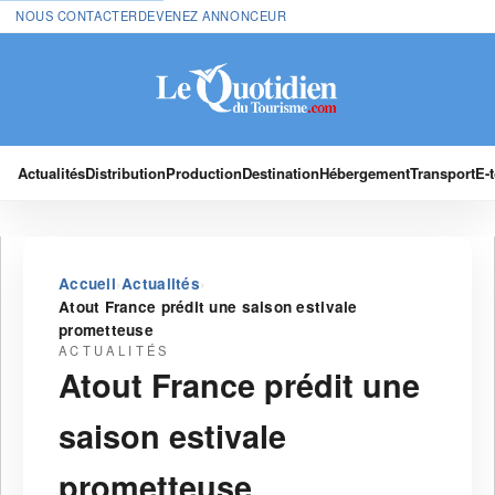
NOUS CONTACTER
DEVENEZ ANNONCEUR
Actualités
Distribution
Production
Destination
Hébergement
Transport
E-
›
›
Accueil
Actualités
Atout France prédit une saison estivale
prometteuse
ACTUALITÉS
Atout France prédit une
saison estivale
prometteuse