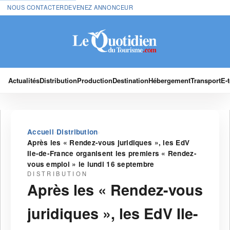
NOUS CONTACTER
DEVENEZ ANNONCEUR
Actualités
Distribution
Production
Destination
Hébergement
Transport
E-
›
›
Accueil
Distribution
Après les « Rendez-vous juridiques », les EdV
Ile-de-France organisent les premiers « Rendez-
vous emploi » le lundi 16 septembre
DISTRIBUTION
Après les « Rendez-vous
juridiques », les EdV Ile-