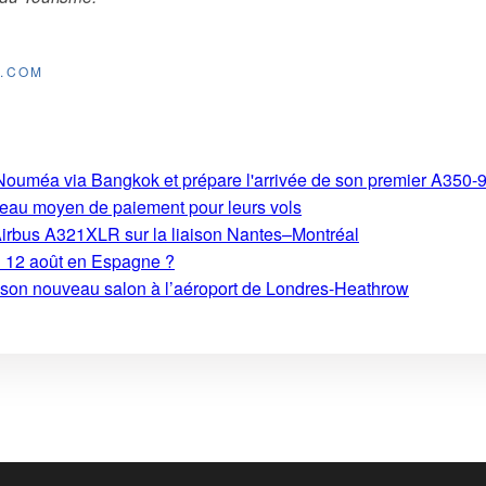
E.COM
s-Nouméa via Bangkok et prépare l'arrivée de son premier A350-
eau moyen de paiement pour leurs vols
Airbus A321XLR sur la liaison Nantes–Montréal
du 12 août en Espagne ?
e son nouveau salon à l’aéroport de Londres-Heathrow