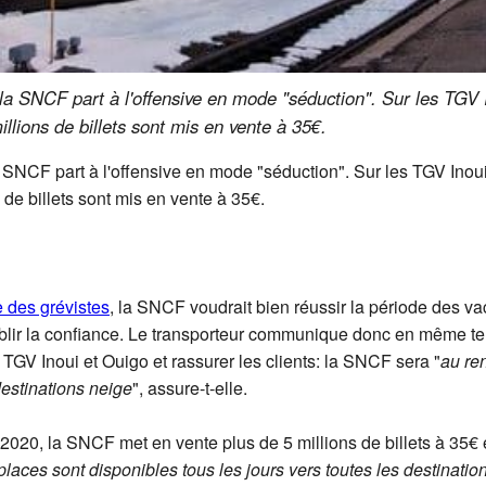
, la SNCF part à l'offensive en mode "séduction". Sur les TGV 
illions de billets sont mis en vente à 35€.
la SNCF part à l'offensive en mode "séduction". Sur les TGV Inou
s de billets sont mis en vente à 35€.
e des grévistes
, la SNCF voudrait bien réussir la période des va
établir la confiance. Le transporteur communique donc en même 
es TGV Inoui et Ouigo et rassurer les clients: la SNCF sera "
au re
estinations neige
", assure-t-elle.
r 2020, la SNCF met en vente plus de 5 millions de billets à 35
laces sont disponibles tous les jours vers toutes les destinati