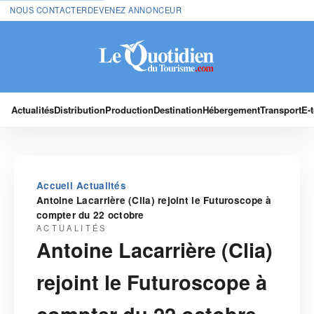
NOUS CONTACTER
DEVENEZ ANNONCEUR
Actualités
Distribution
Production
Destination
Hébergement
Transport
E-
›
›
Accueil
Actualités
Antoine Lacarrière (Clia) rejoint le Futuroscope à
compter du 22 octobre
ACTUALITÉS
Antoine Lacarrière (Clia)
rejoint le Futuroscope à