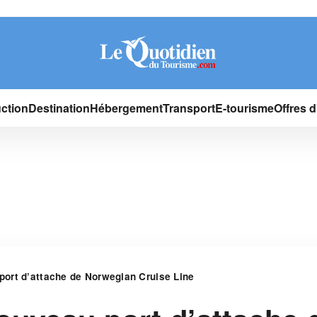
ction
Destination
Hébergement
Transport
E-tourisme
Offres 
ort d’attache de Norwegian Cruise Line