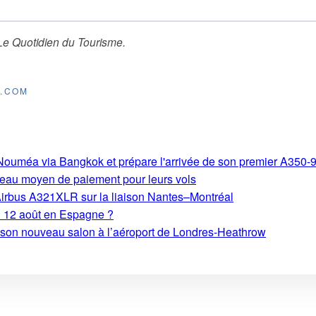
Le Quotidien du Tourisme
.
E.COM
s-Nouméa via Bangkok et prépare l'arrivée de son premier A350-
eau moyen de paiement pour leurs vols
Airbus A321XLR sur la liaison Nantes–Montréal
du 12 août en Espagne ?
e son nouveau salon à l’aéroport de Londres-Heathrow