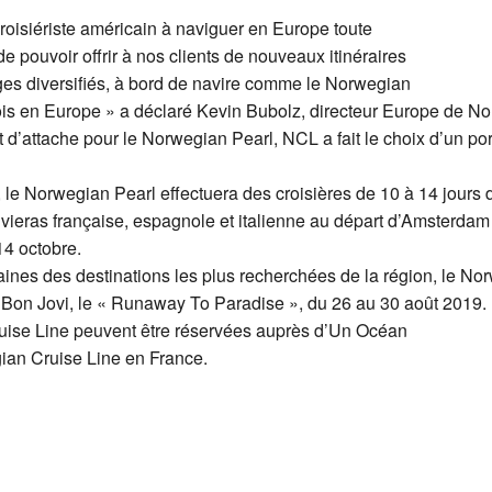
oisiériste américain à naviguer en Europe toute
 pouvoir offrir à nos clients de nouveaux itinéraires
ages diversifiés, à bord de navire comme le Norwegian
fois en Europe » a déclaré Kevin Bubolz, directeur Europe de N
attache pour le Norwegian Pearl, NCL a fait le choix d’un port 
le Norwegian Pearl effectuera des croisières de 10 à 14 jours 
ivieras française, espagnole et italienne au départ d’Amsterda
14 octobre.
rtaines des destinations les plus recherchées de la région, le N
 Bon Jovi, le « Runaway To Paradise », du 26 au 30 août 2019.
ruise Line peuvent être réservées auprès d’Un Océan
gian Cruise Line en France.