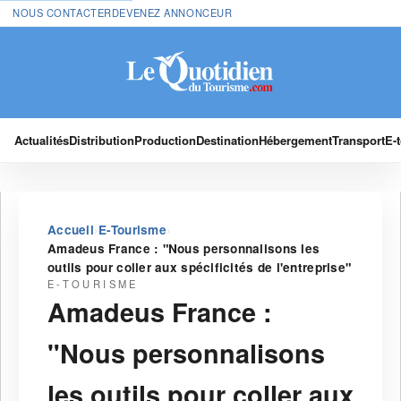
NOUS CONTACTER
DEVENEZ ANNONCEUR
Actualités
Distribution
Production
Destination
Hébergement
Transport
E-
›
›
Accueil
E-Tourisme
Amadeus France : "Nous personnalisons les
outils pour coller aux spécificités de l'entreprise"
E-TOURISME
Amadeus France :
"Nous personnalisons
les outils pour coller aux