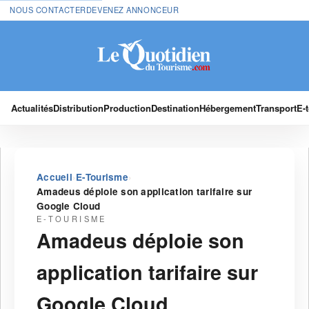
NOUS CONTACTER
DEVENEZ ANNONCEUR
Actualités
Distribution
Production
Destination
Hébergement
Transport
E-
›
›
Accueil
E-Tourisme
Amadeus déploie son application tarifaire sur
Google Cloud
E-TOURISME
Amadeus déploie son
application tarifaire sur
Google Cloud