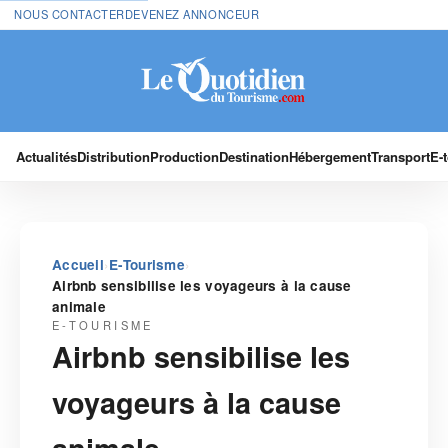
NOUS CONTACTER
DEVENEZ ANNONCEUR
Actualités
Distribution
Production
Destination
Hébergement
Transport
E-
›
›
Accueil
E-Tourisme
Airbnb sensibilise les voyageurs à la cause
animale
E-TOURISME
Airbnb sensibilise les
voyageurs à la cause