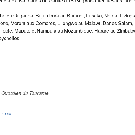
ivée à Paris-Charles de Gaulle à 15h50 (Vols effectués les lundi
 en Ouganda, Bujumbura au Burundi, Lusaka, Ndola, Livingsto
te, Moroni aux Comores, Lilongwe au Malawi, Dar es Salam, K
thiopie, Maputo et Nampula au Mozambique, Harare au Zimba
eychelles.
 Quotidien du Tourisme
.
E.COM