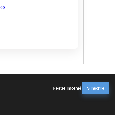
900
Rester informé
S'inscrire