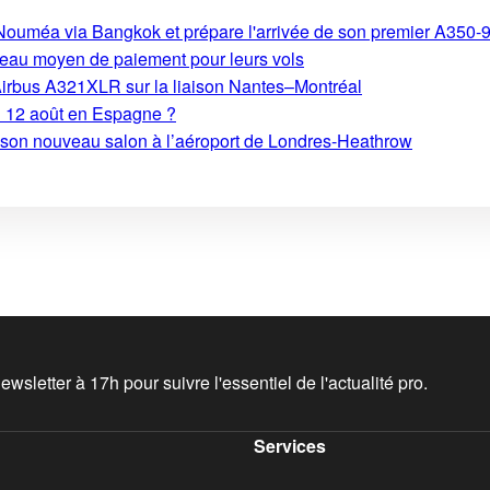
s-Nouméa via Bangkok et prépare l'arrivée de son premier A350-
eau moyen de paiement pour leurs vols
Airbus A321XLR sur la liaison Nantes–Montréal
du 12 août en Espagne ?
e son nouveau salon à l’aéroport de Londres-Heathrow
wsletter à 17h pour suivre l'essentiel de l'actualité pro.
Services