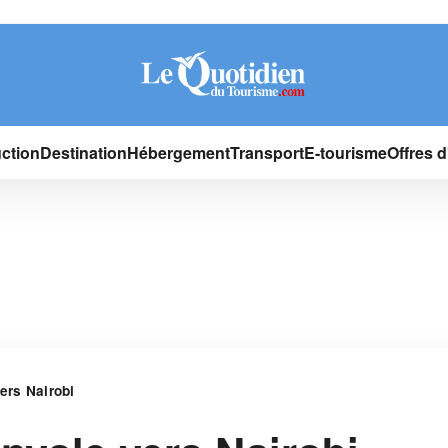
ction
Destination
Hébergement
Transport
E-tourisme
Offres 
ers Nairobi