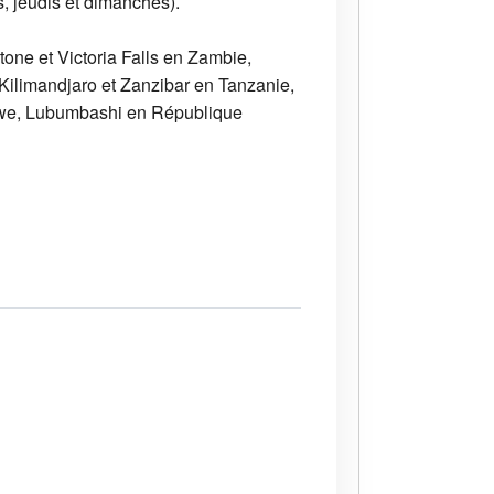
s, jeudis et dimanches).
ne et Victoria Falls en Zambie,
ilimandjaro et Zanzibar en Tanzanie,
bwe, Lubumbashi en République