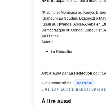
AF815
: départ de Nairobi à 8h20, arr
*Kisumu et Mombasa au Kenya, Entebbe
Khartoum au Soudan, Dzaoudzi à Mayot
Kigali au Rwanda, Addis-Abeba en E
Démocratique du Congo, Djibouti et S
Air France
Auteur
La Rédaction
Article signé par
La Rédaction
pour
Le
Sur le même thème :
Air France
LIRE SUR QUOTIDIENDUTOURISM
À lire aussi