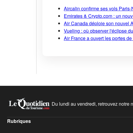
Aircalin confirme ses vols Pari
Emirates & Crypto.com : un nouv
Air Canada déploie son nouvel 
Vueling : où observer l'éclipse 
Air France a ouvert les portes d
Du lundi au vendredi, retrouvez notre ne
Rubriques