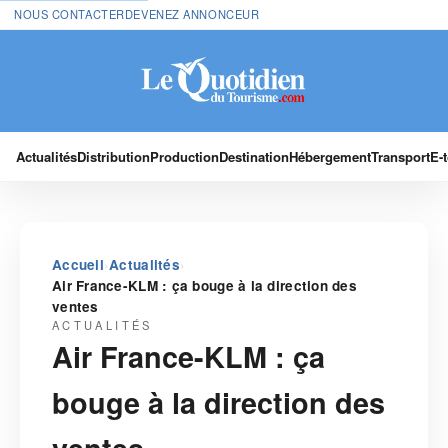
NOUS CONTACTER
DEVENEZ ANNONCEUR
Actualités
Distribution
Production
Destination
Hébergement
Transport
E-
›
›
Accueil
Actualités
Air France-KLM : ça bouge à la direction des
ventes
ACTUALITÉS
Air France-KLM : ça
bouge à la direction des