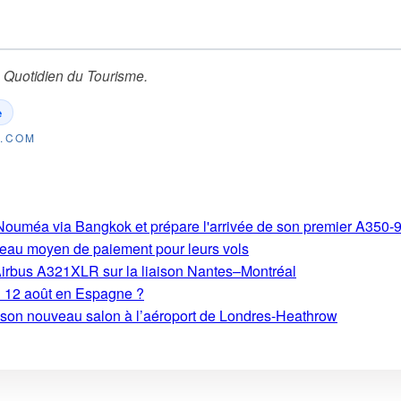
 Quotidien du Tourisme
.
e
E.COM
s-Nouméa via Bangkok et prépare l'arrivée de son premier A350-
eau moyen de paiement pour leurs vols
Airbus A321XLR sur la liaison Nantes–Montréal
du 12 août en Espagne ?
e son nouveau salon à l’aéroport de Londres-Heathrow