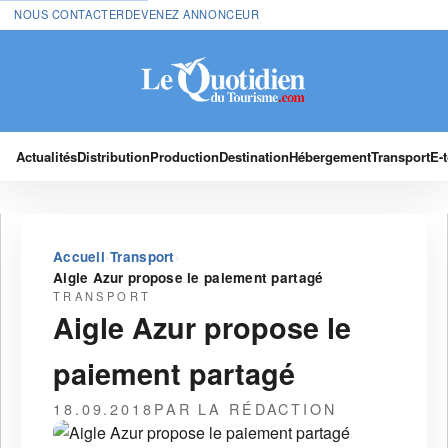
NOUS CONTACTER
DEVENEZ ANNONCEUR
Actualités
Distribution
Production
Destination
Hébergement
Transport
E-
›
›
Accueil
Transport
Aigle Azur propose le paiement partagé
TRANSPORT
Aigle Azur propose le
paiement partagé
18.09.2018
PAR LA RÉDACTION