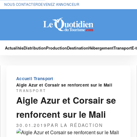
NOUS CONTACTER
DEVENEZ ANNONCEUR
Actualités
Distribution
Production
Destination
Hébergement
Transport
E-
›
›
Accueil
Transport
Aigle Azur et Corsair se renforcent sur le Mali
TRANSPORT
Aigle Azur et Corsair se
renforcent sur le Mali
30.01.2019
PAR LA RÉDACTION