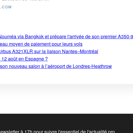
E.COM
s-Nouméa via Bangkok et prépare l'arrivée de son premier A350-
eau moyen de paiement pour leurs vols
Airbus A321XLR sur la liaison Nantes–Montréal
du 12 août en Espagne ?
e son nouveau salon à l’aéroport de Londres-Heathrow
wsletter à 17h pour suivre l'essentiel de l'actualité pro.