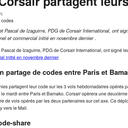
 Corsair partagent leur
N
 et Pascal de Izaguirre, PDG de Corsair International, ont si
nnel et commercial initié en novembre dernier .
t Pascal de Izaguirre, PDG de Corsair International, ont signé le
ial initié en novembre dernier
.
n partage de codes entre Paris et Bam
ies partagent leur code sur les 3 vols hebdomadaires opérés pa
r le mardi entre Paris et Bamako. Corsair opèrera une deuxième
e de vols opérés par les deux partenaires sur cet axe. Ce déploi
y vers le Mali.
code-share