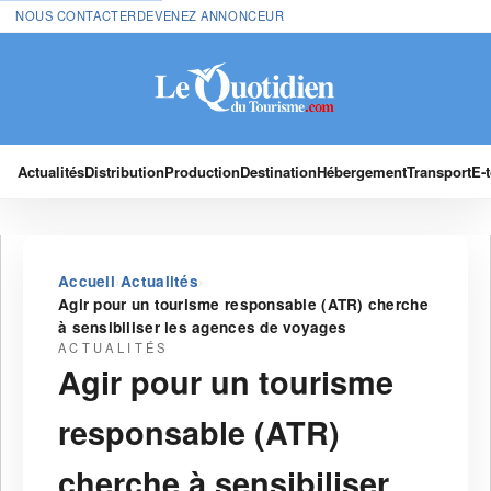
NOUS CONTACTER
DEVENEZ ANNONCEUR
Actualités
Distribution
Production
Destination
Hébergement
Transport
E-
›
›
Accueil
Actualités
Agir pour un tourisme responsable (ATR) cherche
à sensibiliser les agences de voyages
ACTUALITÉS
Agir pour un tourisme
responsable (ATR)
cherche à sensibiliser