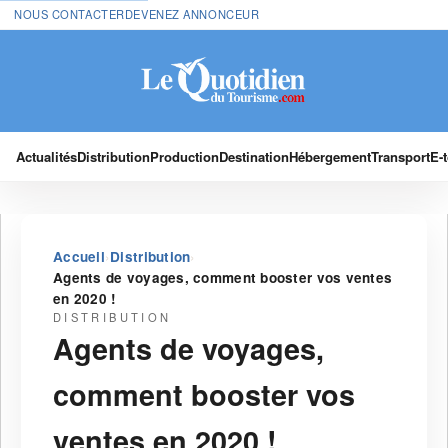
NOUS CONTACTER
DEVENEZ ANNONCEUR
Actualités
Distribution
Production
Destination
Hébergement
Transport
E-
›
›
Accueil
Distribution
Agents de voyages, comment booster vos ventes
en 2020 !
DISTRIBUTION
Agents de voyages,
comment booster vos
ventes en 2020 !