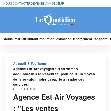
NOUS CONTACTER
DEVENEZ ANNONCEUR
Actualités
Distribution
Production
Destination
Hébergement
Transport
E-
›
›
Accueil
E-Tourisme
Agence Est Air Voyages : "Les ventes
additionnelles représentent pour nous un moyen
de faire valoir notre capacité à rendre des
services"
E-TOURISME
Agence Est Air Voyages
: "Les ventes