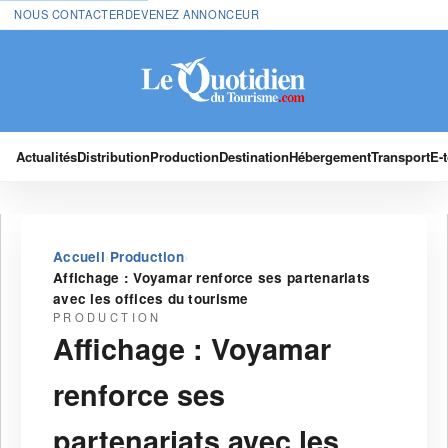
NOUS CONTACTER
DEVENEZ ANNONCEUR
Actualités
Distribution
Production
Destination
Hébergement
Transport
E-
›
›
Accueil
Production
Affichage : Voyamar renforce ses partenariats
avec les offices du tourisme
PRODUCTION
Affichage : Voyamar
renforce ses
partenariats avec les