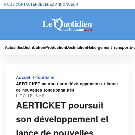
NOUS CONTACTER
DEVENEZ ANNONCEUR
Actualités
Distribution
Production
Destination
Hébergement
Transport
E-
›
›
Accueil
I-Tourisme
AERTICKET poursuit son développement et lance
de nouvelles fonctionnalités
I-TOURISME
AERTICKET poursuit
son développement et
lance de nouvelles