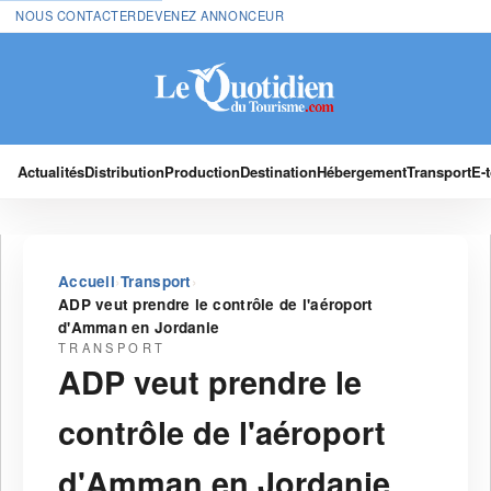
NOUS CONTACTER
DEVENEZ ANNONCEUR
Actualités
Distribution
Production
Destination
Hébergement
Transport
E-
›
›
Accueil
Transport
ADP veut prendre le contrôle de l'aéroport
d'Amman en Jordanie
TRANSPORT
ADP veut prendre le
contrôle de l'aéroport
d'Amman en Jordanie