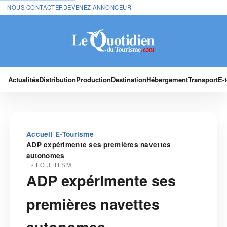
NOUS CONTACTER
DEVENEZ ANNONCEUR
Actualités
Distribution
Production
Destination
Hébergement
Transport
E-
›
›
Accueil
E-Tourisme
ADP expérimente ses premières navettes
autonomes
E-TOURISME
ADP expérimente ses
premières navettes