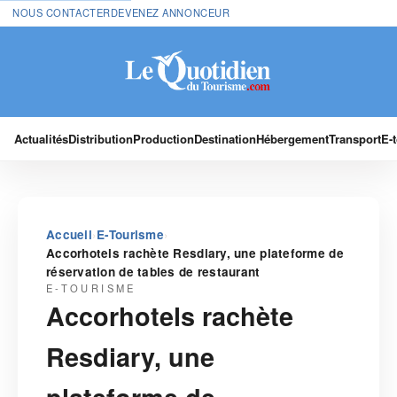
NOUS CONTACTER
DEVENEZ ANNONCEUR
Actualités
Distribution
Production
Destination
Hébergement
Transport
E-
›
›
Accueil
E-Tourisme
Accorhotels rachète Resdiary, une plateforme de
réservation de tables de restaurant
E-TOURISME
Accorhotels rachète
Resdiary, une