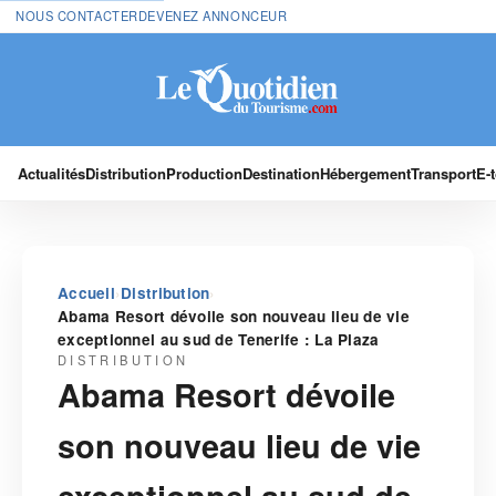
NOUS CONTACTER
DEVENEZ ANNONCEUR
Actualités
Distribution
Production
Destination
Hébergement
Transport
E-
›
›
Accueil
Distribution
Abama Resort dévoile son nouveau lieu de vie
exceptionnel au sud de Tenerife : La Plaza
DISTRIBUTION
Abama Resort dévoile
son nouveau lieu de vie