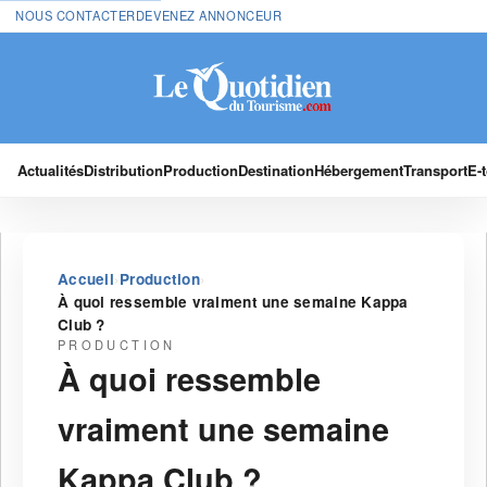
NOUS CONTACTER
DEVENEZ ANNONCEUR
Actualités
Distribution
Production
Destination
Hébergement
Transport
E-
›
›
Accueil
Production
À quoi ressemble vraiment une semaine Kappa
Club ?
PRODUCTION
À quoi ressemble
vraiment une semaine
Kappa Club ?