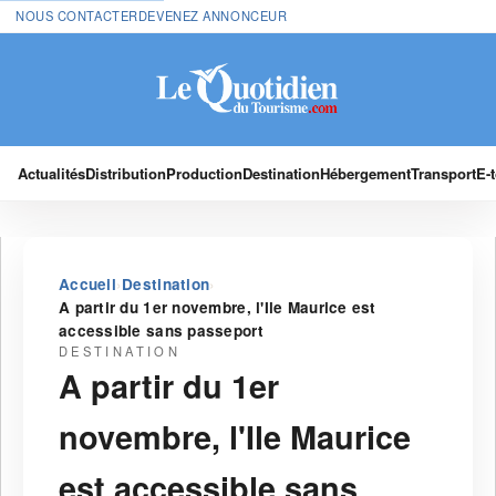
NOUS CONTACTER
DEVENEZ ANNONCEUR
Actualités
Distribution
Production
Destination
Hébergement
Transport
E-
›
›
Accueil
Destination
A partir du 1er novembre, l'Ile Maurice est
accessible sans passeport
DESTINATION
A partir du 1er
novembre, l'Ile Maurice
est accessible sans