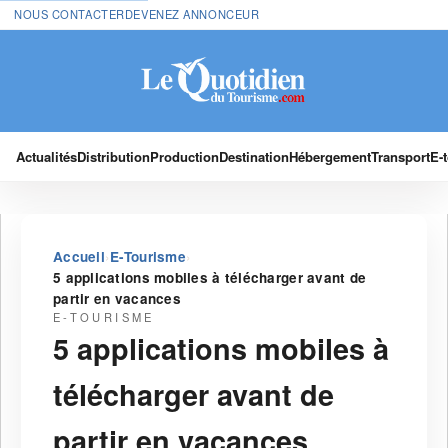
NOUS CONTACTER
DEVENEZ ANNONCEUR
Actualités
Distribution
Production
Destination
Hébergement
Transport
E-
›
›
Accueil
E-Tourisme
5 applications mobiles à télécharger avant de
partir en vacances
E-TOURISME
5 applications mobiles à
télécharger avant de
partir en vacances