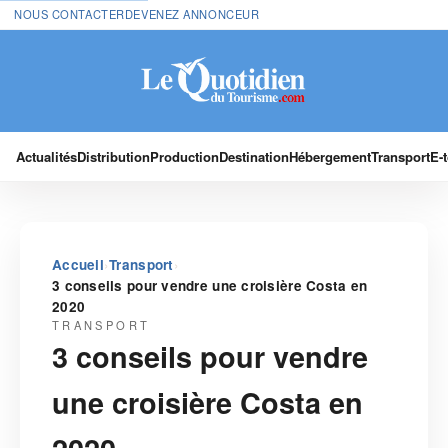
NOUS CONTACTER
DEVENEZ ANNONCEUR
Actualités
Distribution
Production
Destination
Hébergement
Transport
E-
›
›
Accueil
Transport
3 conseils pour vendre une croisière Costa en
2020
TRANSPORT
3 conseils pour vendre
une croisière Costa en