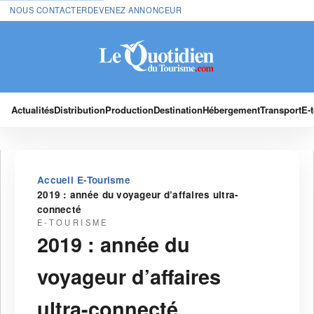
NOUS CONTACTER
DEVENEZ ANNONCEUR
Actualités
Distribution
Production
Destination
Hébergement
Transport
E-
›
›
Accueil
E-Tourisme
2019 : année du voyageur d’affaires ultra-
connecté
E-TOURISME
2019 : année du
voyageur d’affaires
ultra-connecté