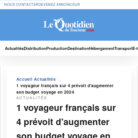
NOUS CONTACTER
DEVENEZ ANNONCEUR
Actualités
Distribution
Production
Destination
Hébergement
Transport
E-
›
›
Accueil
Actualités
1 voyageur français sur 4 prévoit d'augmenter
son budget voyage en 2024
ACTUALITÉS
1 voyageur français sur
4 prévoit d'augmenter
son budget voyage en