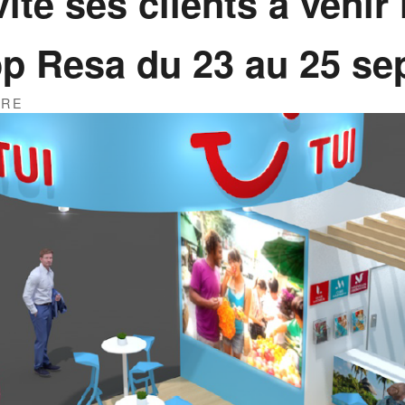
ite ses clients à venir 
op Resa du 23 au 25 se
URE