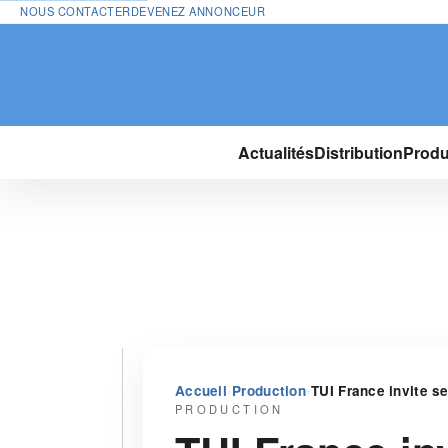
NOUS CONTACTER
DEVENEZ ANNONCEUR
Actualités
Distribution
Produ
›
›
Accueil
Production
TUI France invite s
PRODUCTION